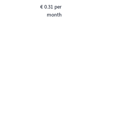
€ 0.31 per
month