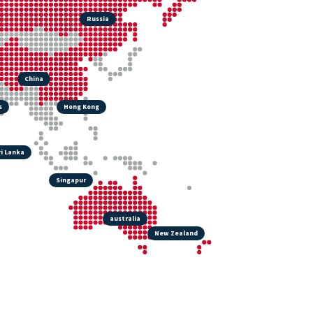
Russia
China
s
Hong Kong
ri Lanka
Singapur
australia
New Zealand