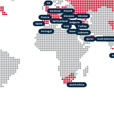
UK
Germany
Poland
Slovenia
Ukraine
France
Switzerland
Bulgaria
Spain
Italy
Turkey
Portugal
Greece
Labanon
Qatar
Arab Emirate
S
South Africa